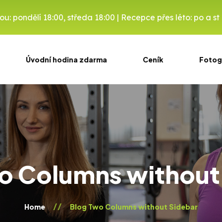
: pondělí 18:00, středa 18:00 | Recepce přes léto: po a st 8
Úvodní hodina zdarma
Ceník
Fotog
o Columns without
Home
Blog Two Columns without Sidebar